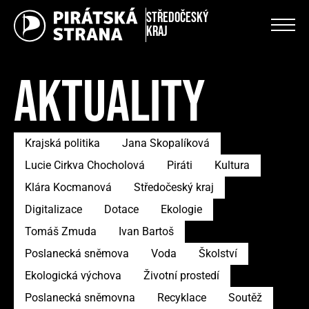
Středočeský
kraj
AKTUALITY
Krajská politika
Jana Skopalíková
Lucie Cirkva Chocholová
Piráti
Kultura
Klára Kocmanová
Středočeský kraj
Digitalizace
Dotace
Ekologie
Tomáš Zmuda
Ivan Bartoš
Poslanecká sněmova
Voda
Školství
Ekologická výchova
Životní prostedí
Poslanecká sněmovna
Recyklace
Soutěž