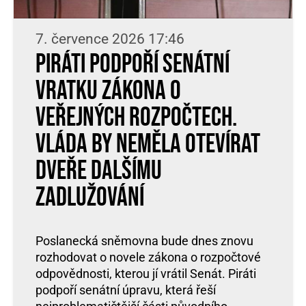
7. července 2026 17:46
Piráti podpoří senátní
vratku zákona o
veřejných rozpočtech.
Vláda by neměla otevírat
dveře dalšímu
zadlužování
Poslanecká sněmovna bude dnes znovu
rozhodovat o novele zákona o rozpočtové
odpovědnosti, kterou jí vrátil Senát. Piráti
podpoří senátní úpravu, která řeší